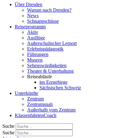
Über Dresden
Warum nach Dresden?
News
Schnappschüsse
Reiseprogramm
Aktiv
Ausflüge
Außerschulischer Lernort
Erlebnispädagogik
Führungen
Museen
Sehenswürdigkeiten
Theater & Unterhaltung
Reiseabläufe
ins Erzgebirge
Sächsischen Schweiz
Unterkünfte
Zentrum
Zentrumsnah
Außerhalb vom Zentrum
KlassenfahrtenCoach
Suche
Suche