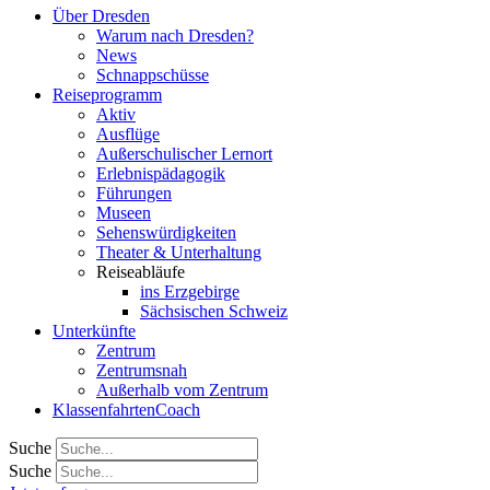
Über Dresden
Warum nach Dresden?
News
Schnappschüsse
Reiseprogramm
Aktiv
Ausflüge
Außerschulischer Lernort
Erlebnispädagogik
Führungen
Museen
Sehenswürdigkeiten
Theater & Unterhaltung
Reiseabläufe
ins Erzgebirge
Sächsischen Schweiz
Unterkünfte
Zentrum
Zentrumsnah
Außerhalb vom Zentrum
KlassenfahrtenCoach
Suche
Suche