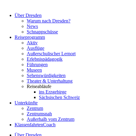
Zum
Inhalt
Über Dresden
springen
Warum nach Dresden?
News
Schnappschüsse
Reiseprogramm
Aktiv
Ausflüge
Außerschulischer Lernort
Erlebnispädagogik
Führungen
Museen
Sehenswürdigkeiten
Theater & Unterhaltung
Reiseabläufe
ins Erzgebirge
Sächsischen Schweiz
Unterkünfte
Zentrum
Zentrumsnah
Außerhalb vom Zentrum
KlassenfahrtenCoach
Über Dresden