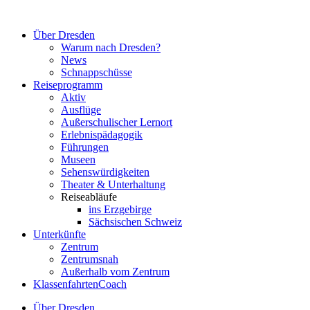
Zum
Inhalt
Über Dresden
springen
Warum nach Dresden?
News
Schnappschüsse
Reiseprogramm
Aktiv
Ausflüge
Außerschulischer Lernort
Erlebnispädagogik
Führungen
Museen
Sehenswürdigkeiten
Theater & Unterhaltung
Reiseabläufe
ins Erzgebirge
Sächsischen Schweiz
Unterkünfte
Zentrum
Zentrumsnah
Außerhalb vom Zentrum
KlassenfahrtenCoach
Über Dresden