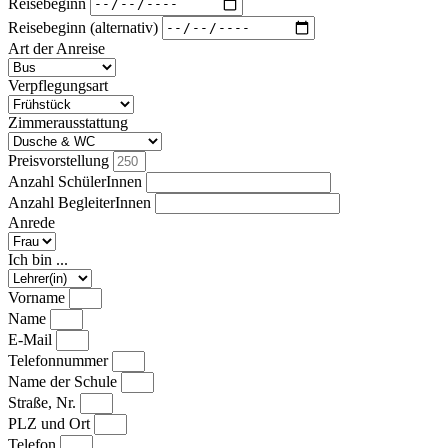
Reisebeginn
Reisebeginn (alternativ)
Art der Anreise
Verpflegungsart
Zimmerausstattung
Preisvorstellung
Anzahl SchülerInnen
Anzahl BegleiterInnen
Anrede
Ich bin ...
Vorname
Name
E-Mail
Telefonnummer
Name der Schule
Straße, Nr.
PLZ und Ort
Telefon