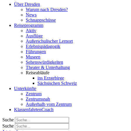
Über Dresden
Warum nach Dresden?
News
Schnappschüsse
Reiseprogramm
Aktiv
Ausflüge
Außerschulischer Lernort
Erlebnispädagogik
Führungen
Museen
Sehenswürdigkeiten
Theater & Unterhaltung
Reiseabläufe
ins Erzgebirge
Sächsischen Schweiz
Unterkünfte
Zentrum
Zentrumsnah
Außerhalb vom Zentrum
KlassenfahrtenCoach
Suche
Suche