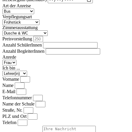
Art der Anreise
Verpflegungsart
Zimmerausstattung
Preisvorstellung
Anzahl SchülerInnen
Anzahl BegleiterInnen
Anrede
Ich bin ...
Vorname
Name
E-Mail
Telefonnummer
Name der Schule
Straße, Nr.
PLZ und Ort
Telefon