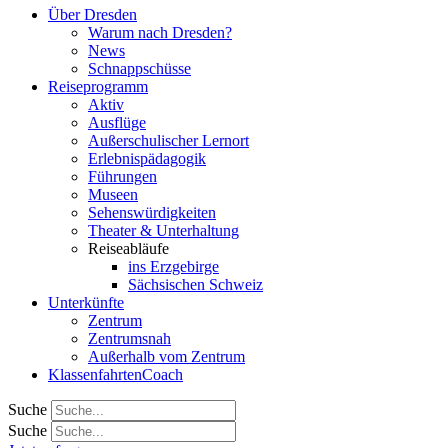
Über Dresden
Warum nach Dresden?
News
Schnappschüsse
Reiseprogramm
Aktiv
Ausflüge
Außerschulischer Lernort
Erlebnispädagogik
Führungen
Museen
Sehenswürdigkeiten
Theater & Unterhaltung
Reiseabläufe
ins Erzgebirge
Sächsischen Schweiz
Unterkünfte
Zentrum
Zentrumsnah
Außerhalb vom Zentrum
KlassenfahrtenCoach
Suche
Suche