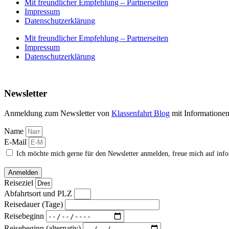
Mit freundlicher Empfehlung – Partnerseiten
Impressum
Datenschutzerklärung
Mit freundlicher Empfehlung – Partnerseiten
Impressum
Datenschutzerklärung
Newsletter
Anmeldung zum Newsletter von
Klassenfahrt Blog
mit Informatione
Name
E-Mail
Ich möchte mich gerne für den Newsletter anmelden, freue mich auf inf
Anmelden
Reiseziel
Abfahrtsort und PLZ
Reisedauer (Tage)
Reisebeginn
Reisebeginn (alternativ)