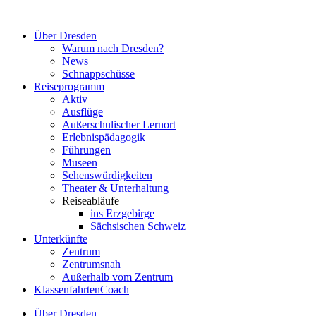
Zum
Inhalt
Über Dresden
springen
Warum nach Dresden?
News
Schnappschüsse
Reiseprogramm
Aktiv
Ausflüge
Außerschulischer Lernort
Erlebnispädagogik
Führungen
Museen
Sehenswürdigkeiten
Theater & Unterhaltung
Reiseabläufe
ins Erzgebirge
Sächsischen Schweiz
Unterkünfte
Zentrum
Zentrumsnah
Außerhalb vom Zentrum
KlassenfahrtenCoach
Über Dresden