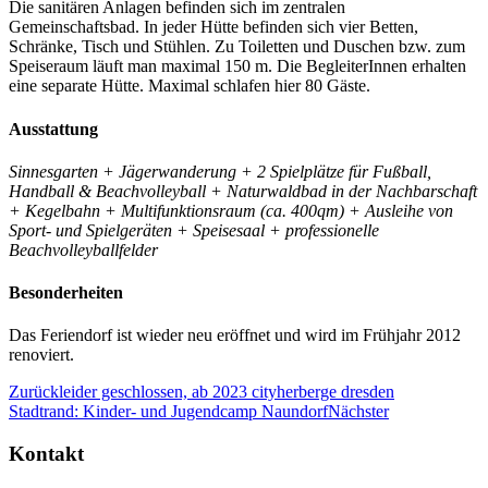
Die sanitären Anlagen befinden sich im zentralen
Gemeinschaftsbad. In jeder Hütte befinden sich vier Betten,
Schränke, Tisch und Stühlen. Zu Toiletten und Duschen bzw. zum
Speiseraum läuft man maximal 150 m. Die BegleiterInnen erhalten
eine separate Hütte. Maximal schlafen hier 80 Gäste.
Ausstattung
Sinnesgarten + Jägerwanderung + 2 Spielplätze für Fußball,
Handball & Beachvolleyball + Naturwaldbad in der Nachbarschaft
+ Kegelbahn + Multifunktionsraum (ca. 400qm) + Ausleihe von
Sport- und Spielgeräten + Speisesaal + professionelle
Beachvolleyballfelder
Besonderheiten
Das Feriendorf ist wieder neu eröffnet und wird im Frühjahr 2012
renoviert.
Zurück
leider geschlossen, ab 2023 cityherberge dresden
Stadtrand: Kinder- und Jugendcamp Naundorf
Nächster
Kontakt