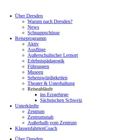
Zum
Inhalt
Über Dresden
springen
Warum nach Dresden?
News
Schnappschüsse
Reiseprogramm
Aktiv
Ausflüge
Außerschulischer Lernort
Erlebnispädagogik
Führungen
Museen
Sehenswürdigkeiten
Theater & Unterhaltung
Reiseabläufe
ins Erzgebirge
Sächsischen Schweiz
Unterkünfte
Zentrum
Zentrumsnah
Außerhalb vom Zentrum
KlassenfahrtenCoach
Über Dresden