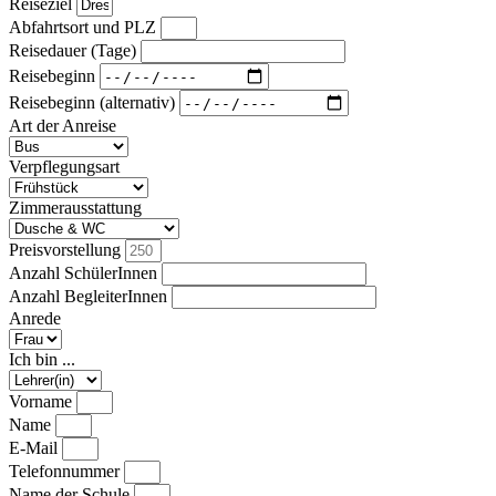
Reiseziel
Abfahrtsort und PLZ
Reisedauer (Tage)
Reisebeginn
Reisebeginn (alternativ)
Art der Anreise
Verpflegungsart
Zimmerausstattung
Preisvorstellung
Anzahl SchülerInnen
Anzahl BegleiterInnen
Anrede
Ich bin ...
Vorname
Name
E-Mail
Telefonnummer
Name der Schule