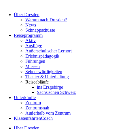
Zum
Inhalt
Über Dresden
springen
Warum nach Dresden?
News
Schnappschüsse
Reiseprogramm
Aktiv
Ausflüge
Außerschulischer Lernort
Erlebnispädagogik
Führungen
Museen
Sehenswürdigkeiten
Theater & Unterhaltung
Reiseabläufe
ins Erzgebirge
Sächsischen Schweiz
Unterkünfte
Zentrum
Zentrumsnah
Außerhalb vom Zentrum
KlassenfahrtenCoach
Über Dresden