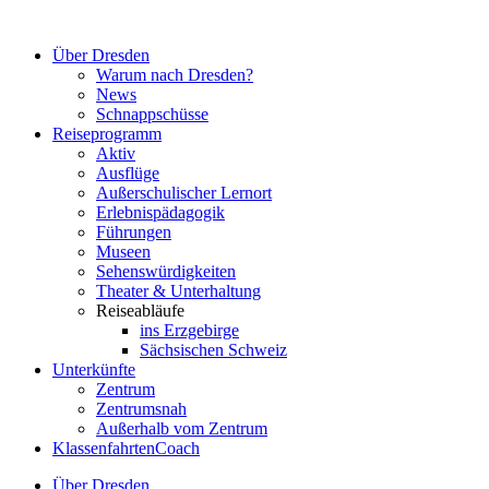
Zum
Inhalt
Über Dresden
springen
Warum nach Dresden?
News
Schnappschüsse
Reiseprogramm
Aktiv
Ausflüge
Außerschulischer Lernort
Erlebnispädagogik
Führungen
Museen
Sehenswürdigkeiten
Theater & Unterhaltung
Reiseabläufe
ins Erzgebirge
Sächsischen Schweiz
Unterkünfte
Zentrum
Zentrumsnah
Außerhalb vom Zentrum
KlassenfahrtenCoach
Über Dresden