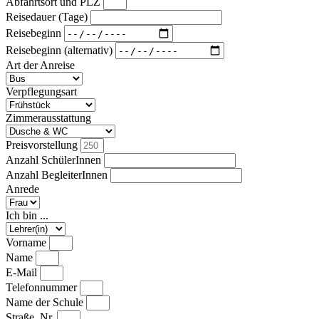
Abfahrtsort und PLZ
Reisedauer (Tage)
Reisebeginn
Reisebeginn (alternativ)
Art der Anreise
Verpflegungsart
Zimmerausstattung
Preisvorstellung
Anzahl SchülerInnen
Anzahl BegleiterInnen
Anrede
Ich bin ...
Vorname
Name
E-Mail
Telefonnummer
Name der Schule
Straße, Nr.