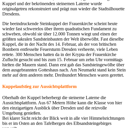
Kuppel und der bekrönenden steinernen Laterne wurde
originalgetreu rekonstruiert und prägt nun wieder die Stadtsilhouette
Dresdens.
Die beeindruckende Steinkuppel der Frauenkirche scheint heute
wieder fast schwerelos über ihrem quadratischen Fundament zu
schweben, obwohl sie über 12.000 Tonnen wiegt und einen der
größten sakralen Sandsteinbauten der Welt überwölbt. Fast dieselbe
Kuppel, die in der Nacht des 14. Februar, als der von britischen
Bombern entfesselte Feuersturm Dresden verheerte, viele Leben
rettete. 300 Menschen hatten da in der Krypta der Frauenkirche
Zuflucht gesucht und bis zum 15. Februar um zehn Uhr vormittags
hielten die Mauern stand. Dann erst gab das Sandsteingewölbe über
dem ausgebrannten Gotteshaus nach. Am Neumarkt stand kein Stein
mehr auf dem anderen mehr. Dreihundert Menschen waren gerettet.
Kuppelaufstieg zur Aussichts­platt­form
Oberhalb der Kuppel beherbergt die steinerne Laterne die
Aussichtsplattform. Aus 67 Metern Höhe kann die Klasse von hier
den einzigartigen Ausblick über Dresden und die reizvolle
Umgebung genießen.
Bei klarer Sicht reicht der Blick weit in alle vier Himmelsrichtungen
bis er im Osten an den Tafelbergen des Elbsandsteingebirges