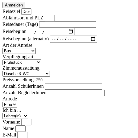
Anmelden
Reiseziel
Abfahrtsort und PLZ
Reisedauer (Tage)
Reisebeginn
Reisebeginn (alternativ)
Art der Anreise
Verpflegungsart
Zimmerausstattung
Preisvorstellung
Anzahl SchülerInnen
Anzahl BegleiterInnen
Anrede
Ich bin ...
Vorname
Name
E-Mail