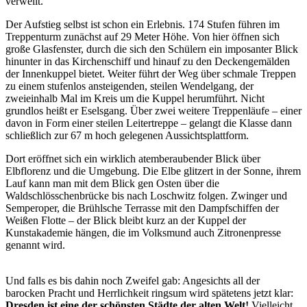
verweilt.
Der Aufstieg selbst ist schon ein Erlebnis. 174 Stufen führen im
Treppenturm zunächst auf 29 Meter Höhe. Von hier öffnen sich
große Glasfenster, durch die sich den Schülern ein imposanter Blick
hinunter in das Kirchenschiff und hinauf zu den Deckengemälden
der Innenkuppel bietet. Weiter führt der Weg über schmale Treppen
zu einem stufenlos ansteigenden, steilen Wendelgang, der
zweieinhalb Mal im Kreis um die Kuppel herumführt. Nicht
grundlos heißt er Eselsgang. Über zwei weitere Treppenläufe – einer
davon in Form einer steilen Leitertreppe – gelangt die Klasse dann
schließlich zur 67 m hoch gelegenen Aussichtsplattform.
Dort eröffnet sich ein wirklich atemberaubender Blick über
Elbflorenz und die Umgebung. Die Elbe glitzert in der Sonne, ihrem
Lauf kann man mit dem Blick gen Osten über die
Waldschlösschenbrücke bis nach Loschwitz folgen. Zwinger und
Semperoper, die Brühlsche Terrasse mit den Dampfschiffen der
Weißen Flotte – der Blick bleibt kurz an der Kuppel der
Kunstakademie hängen, die im Volksmund auch Zitronenpresse
genannt wird.
Und falls es bis dahin noch Zweifel gab: Angesichts all der
barocken Pracht und Herrlichkeit ringsum wird spätetens jetzt klar:
Dresden ist eine der schönsten Städte der alten Welt!
Vielleicht