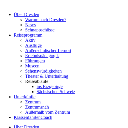
Zum
Inhalt
Über Dresden
springen
Warum nach Dresden?
News
Schnappschüsse
Reiseprogramm
Aktiv
Ausflüge
Außerschulischer Lernort
Erlebnispädagogik
Führungen
Museen
Sehenswürdigkeiten
Theater & Unterhaltung
Reiseabläufe
ins Erzgebirge
Sächsischen Schweiz
Unterkünfte
Zentrum
Zentrumsnah
Außerhalb vom Zentrum
KlassenfahrtenCoach
Über Dresden