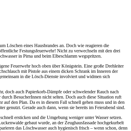
 zum Löschen eines Hausbrandes an. Doch wie reagieren die
öffentliche Festungsfeuerwehr! Nicht zu verwechseln mit den drei
 Hochwasser in Pirna und beim Elbeschlamm wegspritzen.
e eigene Feuerwehr hoch oben über Königstein. Eine große Drehleiter
schschlauch mit Pistole aus einem dicken Schrank im Inneren der
e gemeinsam in die Lösch-Dienste involviert und widmen sich
 mehr, doch auch Papierkorb-Dämpfe oder schwelender Rauch nach
 durch BesucherInnen nicht selten. Doch auch diese Situation ruft
hr auf den Plan. Da es in diesem Fall schnell gehen muss und in den
er genutzt. Gerade auch dann, wenn sie bereits im Feierabend sind.
r schnell ersticken und die Umgebung weniger unter Wasser setzen.
 Luckenwalde gebaut wurde, an der Zeughausfassade hochgekurbelt
räparieren das Löschwasser auch hygienisch frisch – wenn schon, denn