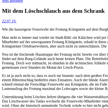
Jetzt anfragen
Mit dem Löschschlauch aus dem Schrank
22.07.19.
Wie die hauseigene Feuerwehr der Festung Königstein auf dem Burg
Man sieht es immer mal wieder im Stadt-Bild: ein Kätzchen wird per
Mitarbeiter auf der unwegsamen Festung Königstein, sobald in ihren 
Königsteiner Ortsfeuerwehren, aber auch nicht zu unterschätzen. Die
Neu ist die löschende Haustruppe der Festung nicht: bereits vor über
findet auf dem Burg-Gelände auch heute keinen Platz. Die Betriebsfe
Festung. Doch wer mitmacht, ist ohnehin in die technischen Abläufe e
gemeinsam zwei Stunden im Monat der Lösch-Praxis.
Es ist ja auch nicht so, dass es noch nie brannte: nach dem großen
einem Blitzeinschlag bedürfen eines Einsatzes. Auch der blinde Alarm
schnell einmal die Freiwillige Feuerwehr aus Königstein, die im Fall
Lastenaufzug der Festung maximal der Leitwagen sowie der kleine Rü
Unterstützung beim Löschen liefern übrigens die vier Wasserstrahlsys
Das Löschwasser des Tanks wechseln die Feuerwehr-Mitarbeiter einm
wird. Ohne die historisch anmutende Technik würde es hier nicht geh