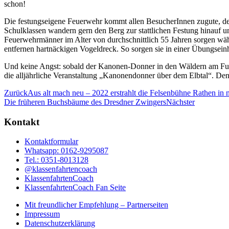
schon!
Die festungseigene Feuerwehr kommt allen BesucherInnen zugute, denn
Schulklassen wandern gern den Berg zur stattlichen Festung hinauf 
Feuerwehrmänner im Alter von durchschnittlich 55 Jahren sorgen wäh
entfernen hartnäckigen Vogeldreck. So sorgen sie in einer Übungseinh
Und keine Angst: sobald der Kanonen-Donner in den Wäldern am Fuße 
die alljährliche Veranstaltung „Kanonendonner über dem Elbtal“. Den
Zurück
Aus alt mach neu – 2022 erstrahlt die Felsenbühne Rathen in
Die früheren Buchsbäume des Dresdner Zwingers
Nächster
Kontakt
Kontaktformular
Whatsapp: 0162-9295087
Tel.: 0351-8013128
@klassenfahrtencoach
KlassenfahrtenCoach
KlassenfahrtenCoach Fan Seite
Mit freundlicher Empfehlung – Partnerseiten
Impressum
Datenschutzerklärung