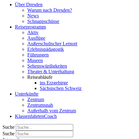
Über Dresden
Warum nach Dresden?
News
Schnappschüsse
Reiseprogramm
Aktiv
Ausflüge
Außerschulischer Lernort
Erlebnispädagogik
Führungen
Museen
Sehenswürdigkeiten
Theater & Unterhaltung
Reiseabläufe
ins Erzgebirge
Sächsischen Schweiz
Unterkünfte
Zentrum
Zentrumsnah
Außerhalb vom Zentrum
KlassenfahrtenCoach
Suche
Suche