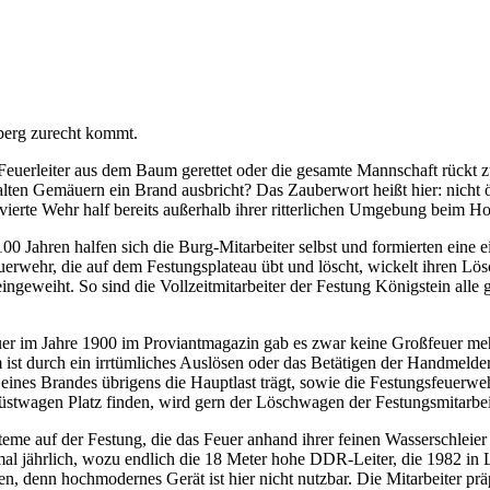
berg zurecht kommt.
 Feuerleiter aus dem Baum gerettet oder die gesamte Mannschaft rückt
alten Gemäuern ein Brand ausbricht? Das Zauberwort heißt hier: nicht 
 vierte Wehr half bereits außerhalb ihrer ritterlichen Umgebung beim
 100 Jahren halfen sich die Burg-Mitarbeiter selbst und formierten ein
uerwehr, die auf dem Festungsplateau übt und löscht, wickelt ihren Lö
ingeweiht. So sind die Vollzeitmitarbeiter der Festung Königstein all
 Feuer im Jahre 1900 im Proviantmagazin gab es zwar keine Großfeuer
 ist durch ein irrtümliches Auslösen oder das Betätigen der Handmelder
e eines Brandes übrigens die Hauptlast trägt, sowie die Festungsfeuerwe
stwagen Platz finden, wird gern der Löschwagen der Festungsmitarbeit
teme auf der Festung, die das Feuer anhand ihrer feinen Wasserschleie
al jährlich, wozu endlich die 18 Meter hohe DDR-Leiter, die 1982 in
en, denn hochmodernes Gerät ist hier nicht nutzbar. Die Mitarbeiter p