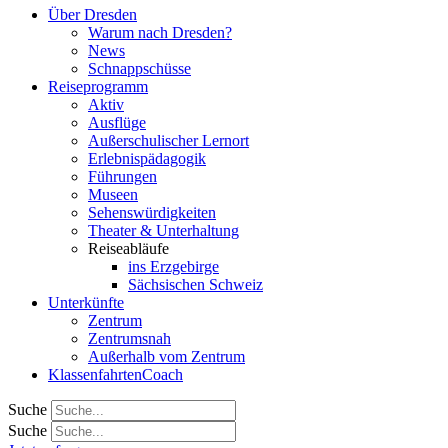
Über Dresden
Warum nach Dresden?
News
Schnappschüsse
Reiseprogramm
Aktiv
Ausflüge
Außerschulischer Lernort
Erlebnispädagogik
Führungen
Museen
Sehenswürdigkeiten
Theater & Unterhaltung
Reiseabläufe
ins Erzgebirge
Sächsischen Schweiz
Unterkünfte
Zentrum
Zentrumsnah
Außerhalb vom Zentrum
KlassenfahrtenCoach
Suche
Suche