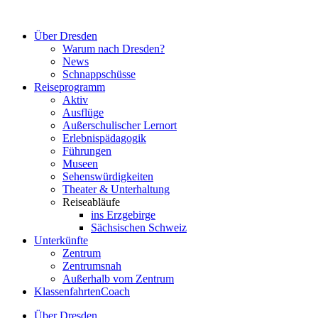
Zum
Inhalt
Über Dresden
springen
Warum nach Dresden?
News
Schnappschüsse
Reiseprogramm
Aktiv
Ausflüge
Außerschulischer Lernort
Erlebnispädagogik
Führungen
Museen
Sehenswürdigkeiten
Theater & Unterhaltung
Reiseabläufe
ins Erzgebirge
Sächsischen Schweiz
Unterkünfte
Zentrum
Zentrumsnah
Außerhalb vom Zentrum
KlassenfahrtenCoach
Über Dresden